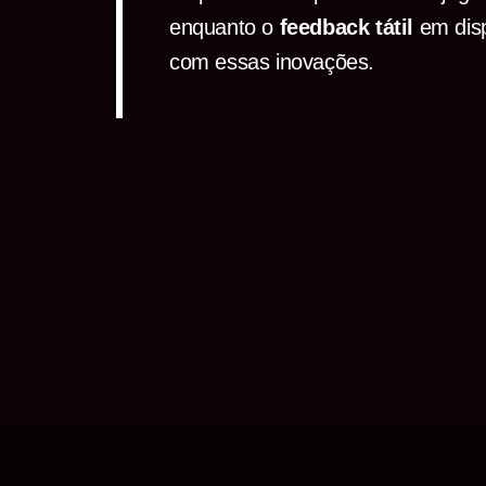
enquanto o
feedback tátil
em disp
com essas inovações.