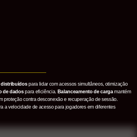
 distribuídos
para lidar com acessos simultâneos, otimização
 de dados
para eficiência.
Balanceamento de carga
mantém
om proteção contra desconexão e recuperação de sessão.
a a velocidade de acesso para jogadores em diferentes