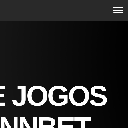
E JOGOS
 NNBET