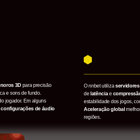
onoros 3D
para precisão
O nnbet utiliza
servidores
a e sons de fundo.
de
latência
e
compressão
do jogador. Em alguns
estabilidade dos jogos, c
e
configurações de áudio
Aceleração global
melhor
regiões.