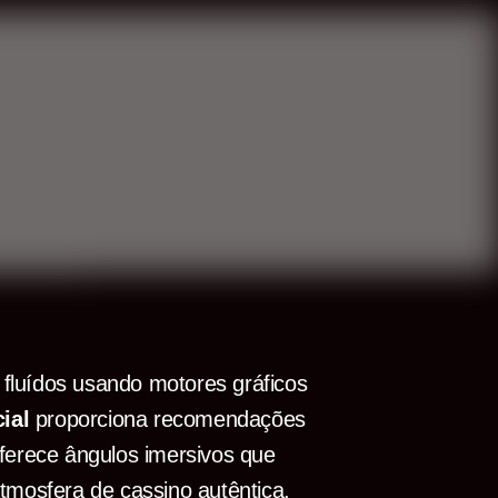
 fluídos usando motores gráficos
cial
proporciona recomendações
ferece ângulos imersivos que
tmosfera de cassino autêntica,