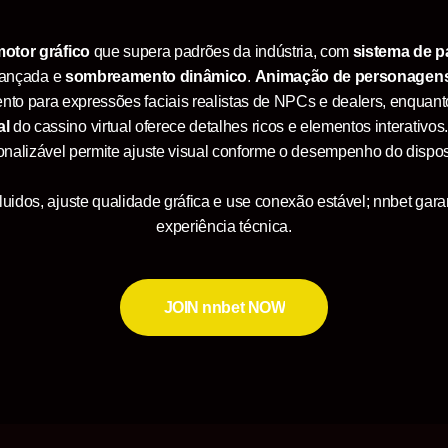
otor gráfico
que supera padrões da indústria, com
sistema de p
ançada e
sombreamento dinâmico
.
Animação de personagen
to para expressões faciais realistas de NPCs e dealers, enquan
al
do cassino virtual oferece detalhes ricos e elementos interativos.
onalizável permite ajuste visual conforme o desempenho do disposi
luidos, ajuste qualidade gráfica e use conexão estável; nnbet gar
experiência técnica.
JOIN nnbet NOW